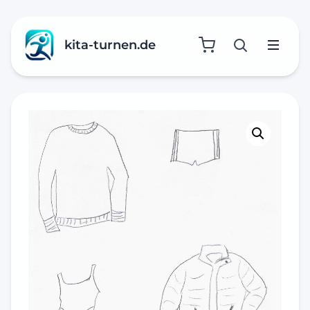
kita-turnen.de
Suche öffne
Menü